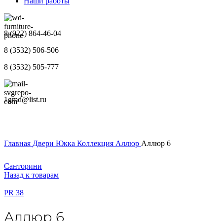
Наши работы
8 (922) 864-46-04
8 (3532) 506-506
8 (3532) 505-777
1gmd@list.ru
Главная
Двери
Юкка
Коллекция Аллюр
Аллюр 6
Санторини
Назад к товарам
PR 38
Аллюр 6