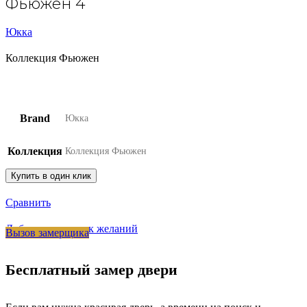
Фьюжен 4
Юкка
Коллекция Фьюжен
Brand
Юкка
Коллекция
Коллекция Фьюжен
Купить в один клик
Сравнить
Добавить в список желаний
Вызов замерщика
Бесплатный замер двери