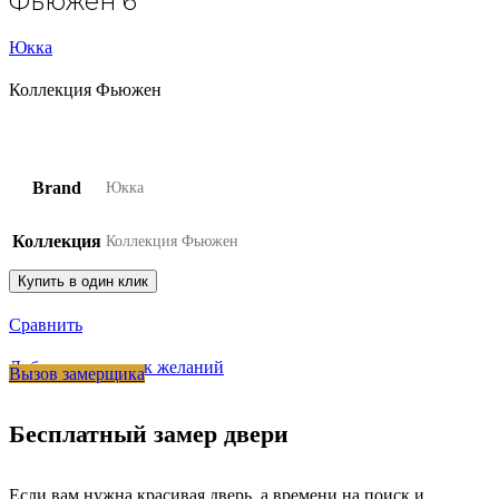
Фьюжен 6
Юкка
Коллекция Фьюжен
Brand
Юкка
Коллекция
Коллекция Фьюжен
Купить в один клик
Сравнить
Добавить в список желаний
Вызов замерщика
Бесплатный замер двери
Если вам нужна красивая дверь, а времени на поиск и