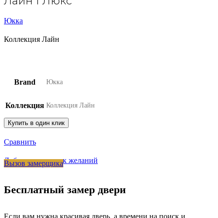
Лайн 1 Люкс
Юкка
Коллекция Лайн
Brand
Юкка
Коллекция
Коллекция Лайн
Купить в один клик
Сравнить
Добавить в список желаний
Вызов замерщика
Бесплатный замер двери
Если вам нужна красивая дверь, а времени на поиск и