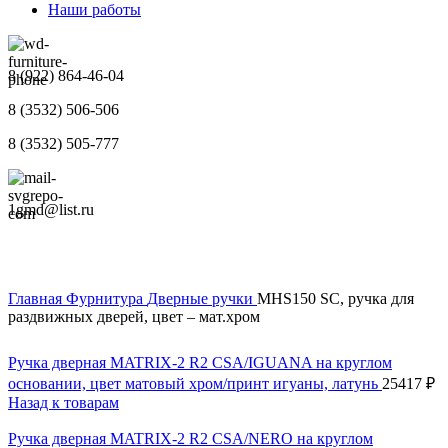
Наши работы
8 (922) 864-46-04
8 (3532) 506-506
8 (3532) 505-777
1gmd@list.ru
Главная
Фурнитура
Дверные ручки
MHS150 SC, ручка для
раздвижных дверей, цвет – мат.хром
Ручка дверная MATRIX-2 R2 CSA/IGUANA на круглом
основании, цвет матовый хром/принт игуаны, латунь
25417
₽
Назад к товарам
Ручка дверная MATRIX-2 R2 CSA/NERO на круглом