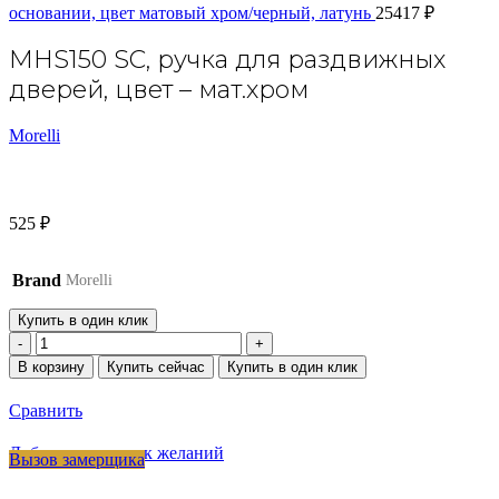
основании, цвет матовый хром/черный, латунь
25417
₽
MHS150 SC, ручка для раздвижных
дверей, цвет – мат.хром
Morelli
525
₽
Brand
Morelli
Купить в один клик
Количество
товара
В корзину
Купить сейчас
Купить в один клик
MHS150
SC,
Сравнить
ручка
для
Добавить в список желаний
Вызов замерщика
раздвижных
дверей,