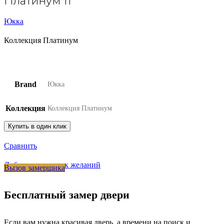
Платинум 11
Юкка
Коллекция Платинум
Brand
Юкка
Коллекция
Коллекция Платинум
Купить в один клик
Сравнить
Добавить в список желаний
Вызов замерщика
Бесплатный замер двери
Если вам нужна красивая дверь, а времени на поиск и