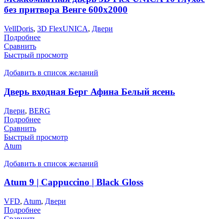
без притвора Венге 600х2000
VellDoris
,
3D FlexUNICA
,
Двери
Подробнее
Сравнить
Быстрый просмотр
Добавить в список желаний
Дверь входная Берг Афина Белый ясень
Двери
,
BERG
Подробнее
Сравнить
Быстрый просмотр
Atum
Добавить в список желаний
Atum 9 | Cappuccino | Black Gloss
VFD
,
Atum
,
Двери
Подробнее
Сравнить