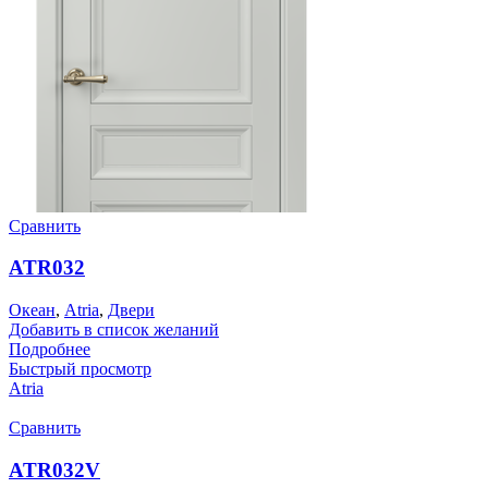
Сравнить
ATR032
Океан
,
Atria
,
Двери
Добавить в список желаний
Подробнее
Быстрый просмотр
Atria
Сравнить
ATR032V