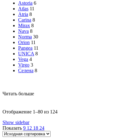
Astoria
6
Atlas
11
Atria
8
Carina
8
Mirax
8
Nava
8
Norma
30
Orion
11
Pangea
11
UNICA
8
Vega
4
Virgo
3
Селена
8
Читать больше
Отображение 1–80 из 124
Show sidebar
Показать
9
12
18
24