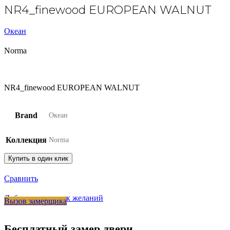
NR4_finewood EUROPEAN WALNUT
Океан
Norma
NR4_finewood EUROPEAN WALNUT
Brand
Океан
Коллекция
Norma
Купить в один клик
Сравнить
Добавить в список желаний
Вызов замерщика
Бесплатный замер двери