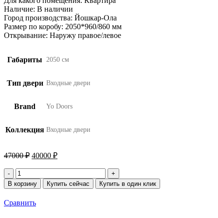
Для какого помещения: Квартира
Наличие: В наличии
Город производства: Йошкар-Ола
Размер по коробу: 2050*960/860 мм
Открывание: Наружу правое/левое
Габариты
2050 см
Тип двери
Входные двери
Brand
Yo Doors
Коллекция
Входные двери
Первоначальная
Текущая
47000
₽
40000
₽
цена
цена:
составляла
Количество
40000 ₽.
товара
47000 ₽.
В корзину
Купить сейчас
Купить в один клик
9
см
Сравнить
YoDoors
12