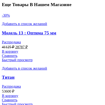
Еще Товары В Нашем Магазине
-30%
Добавить в список желаний
Модель 13 : Оптима 75 мм
Распродажа
Первоначальная
Текущая
41125
₽
28787
₽
цена
цена:
В корзину
составляла
28787 ₽.
Сравнить
41125 ₽.
Быстрый просмотр
Добавить в список желаний
Титан
Распродажа
53600
₽
В корзину
Сравнить
Быстрый просмотр