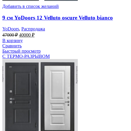
Добавить в список желаний
9 см YoDoors 12 Velluto oscure Velluto bianco
YoDoors
,
Распродажа
Первоначальная
Текущая
47000
₽
40000
₽
цена
цена:
В корзину
составляла
40000 ₽.
Сравнить
47000 ₽.
Быстрый просмотр
С ТЕРМО-РАЗРЫВОМ