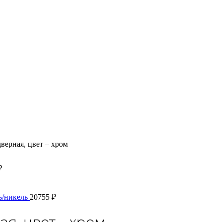
ерная, цвет – хром
₽
ь/никель
20755
₽