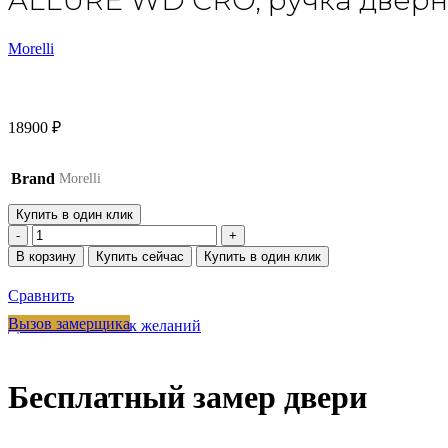
ALLURE WD CRO, ручка дверна
Morelli
18900
₽
Brand
Morelli
Купить в один клик
Количество
товара
В корзину
Купить сейчас
Купить в один клик
ALLURE
WD
Сравнить
CRO,
ручка
Вызов замерщика
Добавить в список желаний
дверная,
цвет
-
Бесплатный замер двери
хром