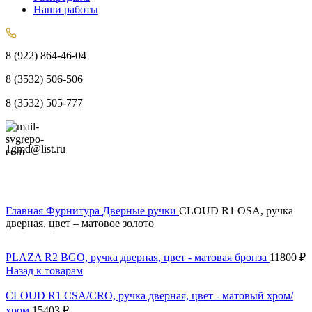
Наши работы
8 (922) 864-46-04
8 (3532) 506-506
8 (3532) 505-777
1gmd@list.ru
Главная
Фурнитура
Дверные ручки
CLOUD R1 OSA, ручка
дверная, цвет – матовое золото
PLAZA R2 BGO, ручка дверная, цвет - матовая бронза
11800
₽
Назад к товарам
CLOUD R1 CSA/CRO, ручка дверная, цвет - матовый хром/
хром
15403
₽