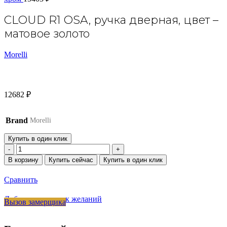
CLOUD R1 OSA, ручка дверная, цвет –
матовое золото
Morelli
12682
₽
Brand
Morelli
Купить в один клик
Количество
товара
В корзину
Купить сейчас
Купить в один клик
CLOUD
R1
Сравнить
OSA,
ручка
Добавить в список желаний
Вызов замерщика
дверная,
цвет
-