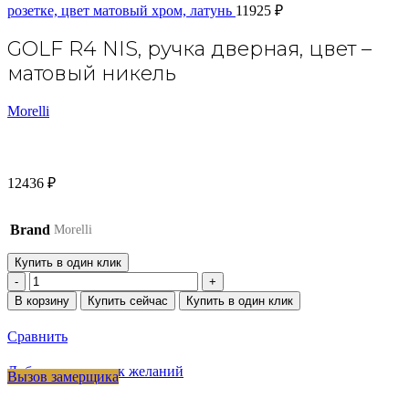
розетке, цвет матовый хром, латунь
11925
₽
GOLF R4 NIS, ручка дверная, цвет –
матовый никель
Morelli
12436
₽
Brand
Morelli
Купить в один клик
Количество
товара
В корзину
Купить сейчас
Купить в один клик
GOLF
R4
Сравнить
NIS,
ручка
Добавить в список желаний
Вызов замерщика
дверная,
цвет