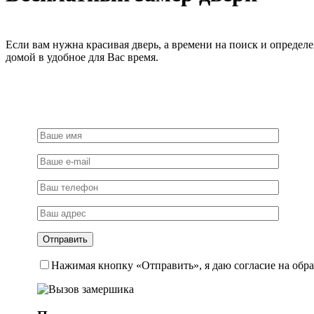
квадратной
накладке,
цвет
-
Если вам нужна красивая дверь, а времени на поиск и определ
мат.хром/
домой в удобное для Вас время.
хром
Нажимая кнопку «Отправить», я даю согласие на обр