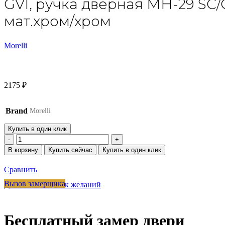
GVI, ручка дверная MH-29 SC/C
мат.хром/хром
Morelli
2175
₽
Brand
Morelli
Купить в один клик
Количество
товара
В корзину
Купить сейчас
Купить в один клик
GVI,
ручка
Сравнить
дверная
MH-
Вызов замерщика
Добавить в список желаний
29
SC/CP-
S,
Бесплатный замер двери
на