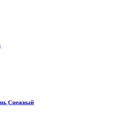
й
ень Снежный