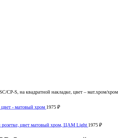
SC/CP-S, на квадратной накладке, цвет – мат.хром/хром
 цвет - матовый хром
1975
₽
 розетке, цвет матовый хром, ЦАМ Light
1975
₽