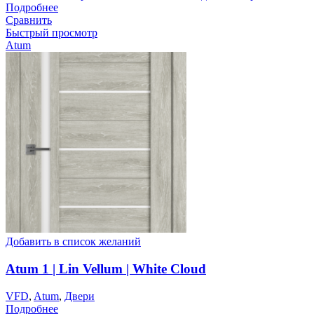
Подробнее
Сравнить
Быстрый просмотр
Atum
Добавить в список желаний
Atum 1 | Lin Vellum | White Cloud
VFD
,
Atum
,
Двери
Подробнее