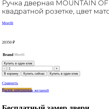
Ручка дверная MOUNTAIN OF 
квадратной розетке, цвет мат
Morelli
20350
₽
Brand
Morelli
Купить в один клик
Количество
товара
В корзину
Купить сейчас
Купить в один клик
Ручка
дверная
Сравнить
MOUNTAIN
OF
Вызов замерщика
Добавить в список желаний
LIGHT
DC-
2-
Бесплатный замер двери
S