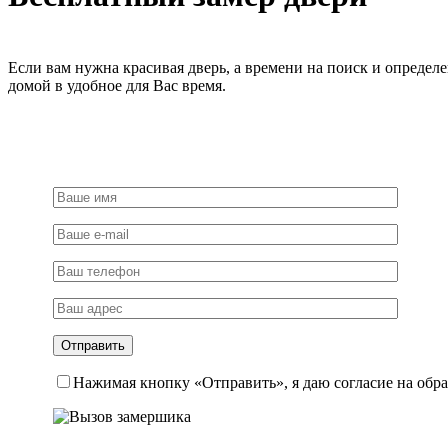
CSA
раздельная
на
квадратной
Если вам нужна красивая дверь, а времени на поиск и определ
розетке,
домой в удобное для Вас время.
цвет
матовый
хром,
латунь
Нажимая кнопку «Отправить», я даю согласие на обр