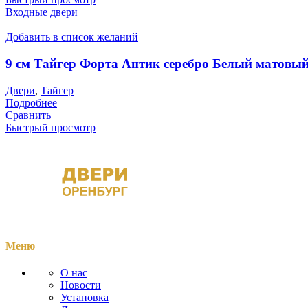
Входные двери
Добавить в список желаний
9 см Тайгер Форта Антик серебро Белый матовы
Двери
,
Тайгер
Подробнее
Сравнить
Быстрый просмотр
Меню
О нас
Новости
Установка