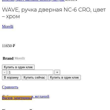
WAVE, ручка дверная NC-6 CRO, цвет
– хром
Morelli
11650
₽
Brand
Morelli
Купить в один клик
Количество
товара
В корзину
Купить сейчас
Купить в один клик
WAVE,
ручка
Сравнить
дверная
NC-
Добавить в список желаний
Вызов замерщика
6
CRO,
цвет