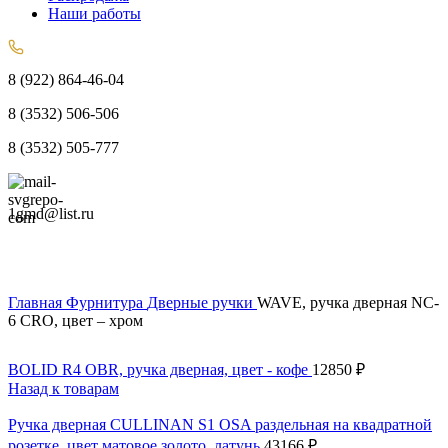
Наши работы
8 (922) 864-46-04
8 (3532) 506-506
8 (3532) 505-777
1gmd@list.ru
Главная
Фурнитура
Дверные ручки
WAVE, ручка дверная NC-
6 CRO, цвет – хром
BOLID R4 OBR, ручка дверная, цвет - кофе
12850
₽
Назад к товарам
Ручка дверная CULLINAN S1 OSA раздельная на квадратной
розетке, цвет матовое золото, латунь
43166
₽