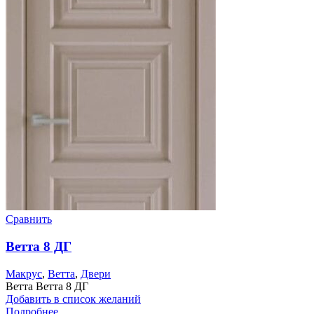
Сравнить
Ветта 8 ДГ
Макрус
,
Ветта
,
Двери
Ветта Ветта 8 ДГ
Добавить в список желаний
Подробнее