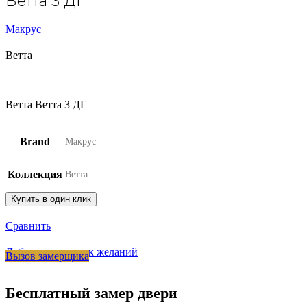
Ветта 3 ДГ
Макрус
Ветта
Ветта Ветта 3 ДГ
Brand
Макрус
Коллекция
Ветта
Купить в один клик
Сравнить
Добавить в список желаний
Вызов замерщика
Бесплатный замер двери