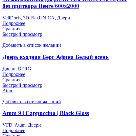
без притвора Венге 600х2000
VellDoris
,
3D FlexUNICA
,
Двери
Подробнее
Сравнить
Быстрый просмотр
Добавить в список желаний
Дверь входная Берг Афина Белый ясень
Двери
,
BERG
Подробнее
Сравнить
Быстрый просмотр
Atum
Добавить в список желаний
Atum 9 | Cappuccino | Black Gloss
VFD
,
Atum
,
Двери
Подробнее
Сравнить