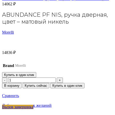
14062
₽
ABUNDANCE PF NIS, ручка дверная,
цвет – матовый никель
Morelli
14836
₽
Brand
Morelli
Купить в один клик
Количество
товара
В корзину
Купить сейчас
Купить в один клик
ABUNDANCE
PF
Сравнить
NIS,
ручка
Добавить в список желаний
Вызов замерщика
дверная,
цвет