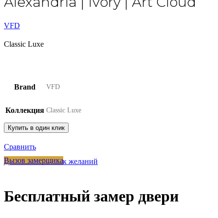
Alexandria | Ivory | Art Cloud
VFD
Classic Luxe
Brand
VFD
Коллекция
Classic Luxe
Купить в один клик
Сравнить
Вызов замерщика
Добавить в список желаний
Бесплатный замер двери