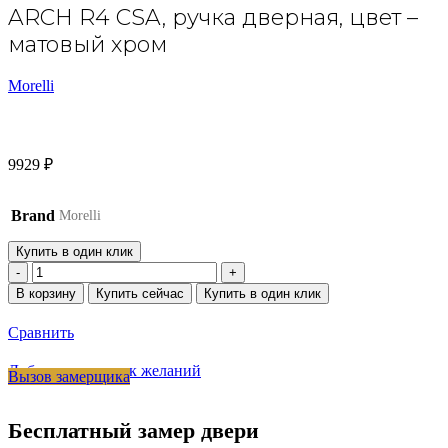
ARCH R4 CSA, ручка дверная, цвет –
матовый хром
Morelli
9929
₽
Brand
Morelli
Купить в один клик
Количество
товара
В корзину
Купить сейчас
Купить в один клик
ARCH
R4
Сравнить
CSA,
ручка
Добавить в список желаний
Вызов замерщика
дверная,
цвет
-
Бесплатный замер двери
матовый