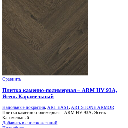
Сравнить
Плитка каменно-полимерная – ARM HV 93А,
Ясень Карамельный
Напольные покрытия
,
ART EAST
,
ART STONE ARMOR
Плитка каменно-полимерная – ARM HV 93А, Ясень
Карамельный
Добавить в список желаний
Подробнее