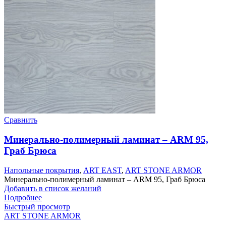
Сравнить
Минерально-полимерный ламинат – ARM 95,
Граб Брюса
Напольные покрытия
,
ART EAST
,
ART STONE ARMOR
Минерально-полимерный ламинат – ARM 95, Граб Брюса
Добавить в список желаний
Подробнее
Быстрый просмотр
ART STONE ARMOR