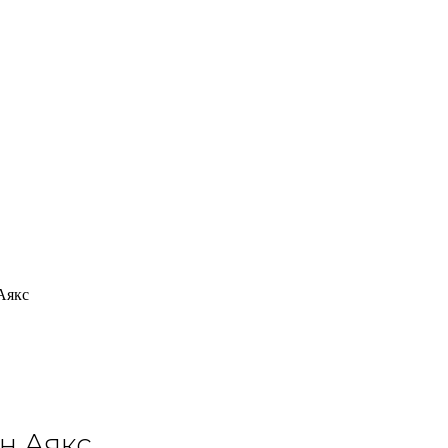
Аякс
н Аякс