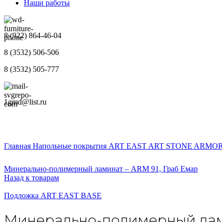
Наши работы
8 (922) 864-46-04
8 (3532) 506-506
8 (3532) 505-777
1gmd@list.ru
Главная
Напольные покрытия
ART EAST
ART STONE ARMO
Минерально-полимерный ламинат – ARM 91, Граб Емар
Назад к товарам
Подложка ART EAST BASE
Минерально-полимерный лами