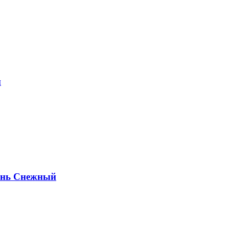
й
ень Снежный