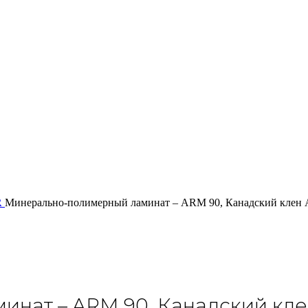
R
Минерально-полимерный ламинат – ARM 90, Канадский клен 
нат – ARM 90, Канадский кле