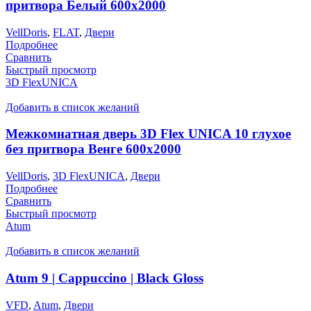
притвора Белый 600х2000
VellDoris
,
FLAT
,
Двери
Подробнее
Сравнить
Быстрый просмотр
3D FlexUNICA
Добавить в список желаний
Межкомнатная дверь 3D Flex UNICA 10 глухое
без притвора Венге 600х2000
VellDoris
,
3D FlexUNICA
,
Двери
Подробнее
Сравнить
Быстрый просмотр
Atum
Добавить в список желаний
Atum 9 | Cappuccino | Black Gloss
VFD
,
Atum
,
Двери