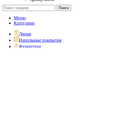
Поиск
Меню
Категории
Двери
Напольные покрытия
Фурнитура
Распродажа
Наши работы
Главная
Новости
Рассрочка и кредит
Установка
Замер
Доставка
О нас
Мой заказ
Закрыть
Акция на входные двери