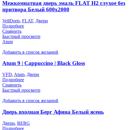
Межкомнатная дверь эмаль FLAT H2 глухое без
притвора Белый 600х2000
VellDoris
,
FLAT
,
Двери
Подробнее
Сравнить
Быстрый просмотр
Atum
Добавить в список желаний
Atum 9 | Cappuccino | Black Gloss
VFD
,
Atum
,
Двери
Подробнее
Сравнить
Быстрый просмотр
Добавить в список желаний
Дверь входная Берг Афина Белый ясень
Двери
,
BERG
Подробнее