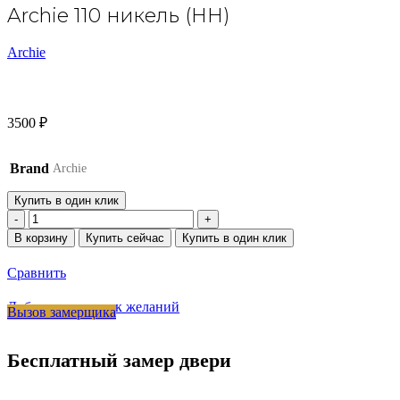
Archie 110 никель (HH)
Archie
3500
₽
Brand
Archie
Купить в один клик
Количество
товара
В корзину
Купить сейчас
Купить в один клик
Archie
110
Сравнить
никель
(HH)
Добавить в список желаний
Вызов замерщика
Бесплатный замер двери