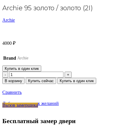
Archie 95 золото / золото (2I)
Archie
4000
₽
Brand
Archie
Купить в один клик
Количество
товара
В корзину
Купить сейчас
Купить в один клик
Archie
95
Сравнить
золото
/
Добавить в список желаний
Вызов замерщика
золото
(2I)
Бесплатный замер двери