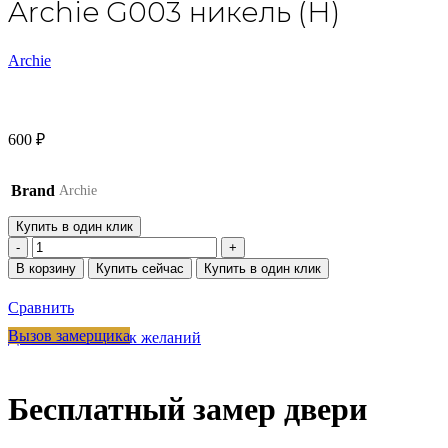
Archie G003 никель (H)
Archie
600
₽
Brand
Archie
Купить в один клик
Количество
товара
В корзину
Купить сейчас
Купить в один клик
Archie
G003
Сравнить
никель
(H)
Вызов замерщика
Добавить в список желаний
Бесплатный замер двери