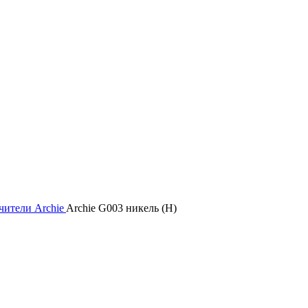
чители Archie
Archie G003 никель (H)