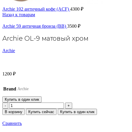
Archie 102 античный кофе (ACF)
4300
₽
Назад к товарам
Archie 59 античная бронза (BB)
3500
₽
Archie OL-9 матовый хром
Archie
1200
₽
Brand
Archie
Купить в один клик
Количество
товара
В корзину
Купить сейчас
Купить в один клик
Archie
OL-
Сравнить
9
матовый