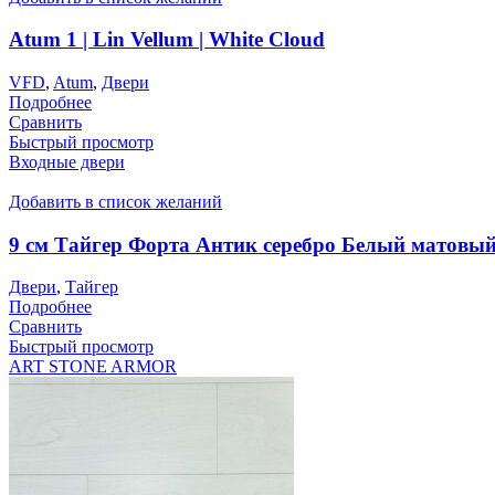
Atum 1 | Lin Vellum | White Cloud
VFD
,
Atum
,
Двери
Подробнее
Сравнить
Быстрый просмотр
Входные двери
Добавить в список желаний
9 см Тайгер Форта Антик серебро Белый матовы
Двери
,
Тайгер
Подробнее
Сравнить
Быстрый просмотр
ART STONE ARMOR