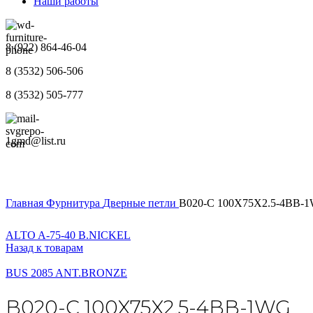
Наши работы
8 (922) 864-46-04
8 (3532) 506-506
8 (3532) 505-777
1gmd@list.ru
Главная
Фурнитура
Дверные петли
B020-C 100X75X2.5-4BB-
ALTO A-75-40 B.NICKEL
Назад к товарам
BUS 2085 ANT.BRONZE
B020-C 100X75X2.5-4BB-1WG