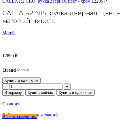
CALLA R2 CRO, ручка дверная, цвет - хром
12206
₽
CALLA R2 NIS, ручка дверная, цвет –
матовый никель
Morelli
12896
₽
Brand
Morelli
Купить в один клик
Количество
товара
В корзину
Купить сейчас
Купить в один клик
CALLA
R2
Сравнить
NIS,
ручка
Добавить в список желаний
Вызов замерщика
дверная,
цвет
-