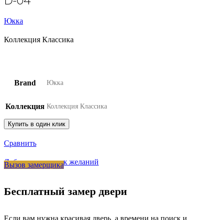
D-04
Юкка
Коллекция Классика
Brand
Юкка
Коллекция
Коллекция Классика
Купить в один клик
Сравнить
Добавить в список желаний
Вызов замерщика
Бесплатный замер двери
Если вам нужна красивая дверь, а времени на поиск и