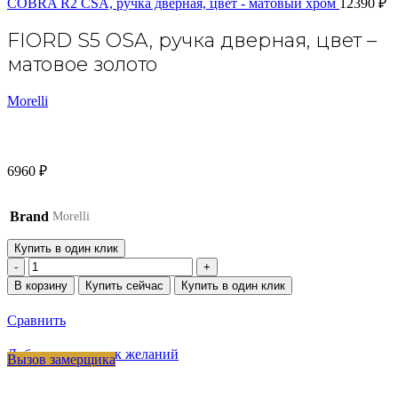
COBRA R2 CSA, ручка дверная, цвет - матовый хром
12390
₽
FIORD S5 OSA, ручка дверная, цвет –
матовое золото
Morelli
6960
₽
Brand
Morelli
Купить в один клик
Количество
товара
В корзину
Купить сейчас
Купить в один клик
FIORD
S5
Сравнить
OSA,
ручка
Добавить в список желаний
Вызов замерщика
дверная,
цвет
-