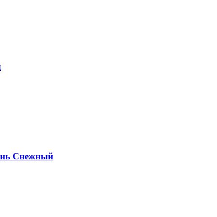
й
ень Снежный