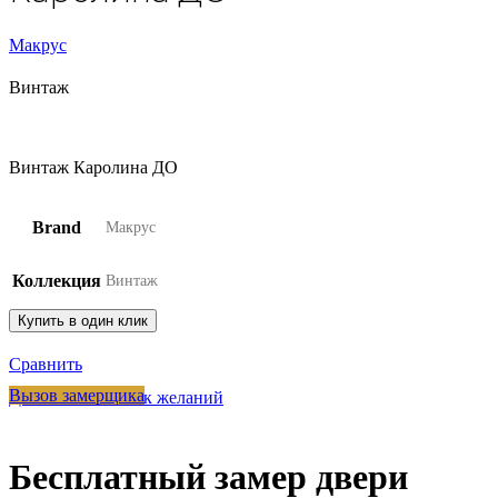
Макрус
Винтаж
Винтаж Каролина ДО
Brand
Макрус
Коллекция
Винтаж
Купить в один клик
Сравнить
Вызов замерщика
Добавить в список желаний
Бесплатный замер двери