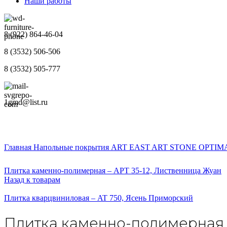
Наши работы
8 (922) 864-46-04
8 (3532) 506-506
8 (3532) 505-777
1gmd@list.ru
Главная
Напольные покрытия
ART EAST
ART STONE OPTIM
Плитка каменно-полимерная – APT 35-12, Лиственница Жуан
Назад к товарам
Плитка кварцвиниловая – AT 750, Ясень Приморский
Плитка каменно-полимерная –