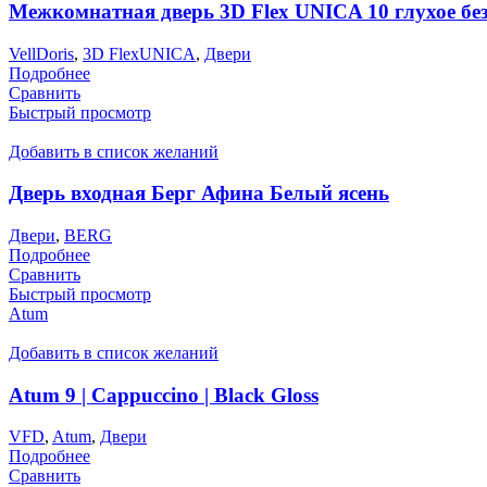
Межкомнатная дверь 3D Flex UNICA 10 глухое без
VellDoris
,
3D FlexUNICA
,
Двери
Подробнее
Сравнить
Быстрый просмотр
Добавить в список желаний
Дверь входная Берг Афина Белый ясень
Двери
,
BERG
Подробнее
Сравнить
Быстрый просмотр
Atum
Добавить в список желаний
Atum 9 | Cappuccino | Black Gloss
VFD
,
Atum
,
Двери
Подробнее
Сравнить