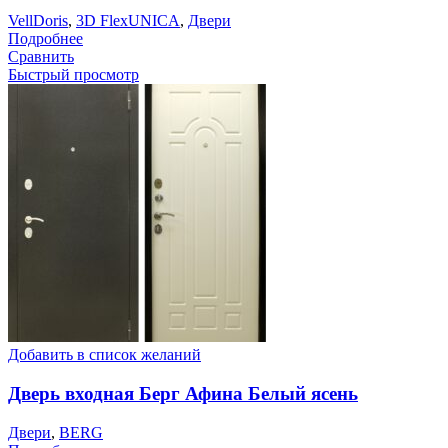
VellDoris
,
3D FlexUNICA
,
Двери
Подробнее
Сравнить
Быстрый просмотр
Добавить в список желаний
Дверь входная Берг Афина Белый ясень
Двери
,
BERG