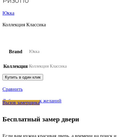
Ризотто
Юкка
Коллекция Классика
Brand
Юкка
Коллекция
Коллекция Классика
Купить в один клик
Сравнить
Добавить в список желаний
Вызов замерщика
Бесплатный замер двери
Если вам нужна красивая дверь, а времени на поиск и