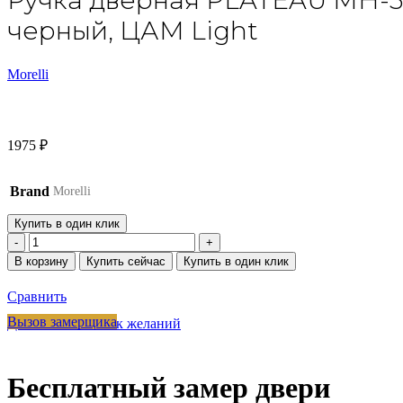
Ручка дверная PLATEAU MH-51
черный, ЦАМ Light
Morelli
1975
₽
Brand
Morelli
Купить в один клик
Количество
товара
В корзину
Купить сейчас
Купить в один клик
Ручка
дверная
Сравнить
PLATEAU
MH-
Вызов замерщика
Добавить в список желаний
51-
S6
BL
Бесплатный замер двери
на
квадратной