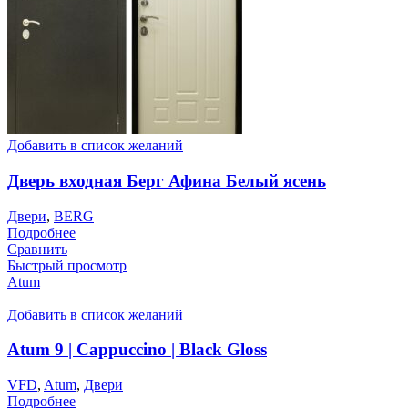
Добавить в список желаний
Дверь входная Берг Афина Белый ясень
Двери
,
BERG
Подробнее
Сравнить
Быстрый просмотр
Atum
Добавить в список желаний
Atum 9 | Cappuccino | Black Gloss
VFD
,
Atum
,
Двери
Подробнее