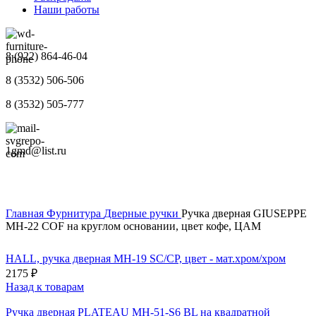
Наши работы
8 (922) 864-46-04
8 (3532) 506-506
8 (3532) 505-777
1gmd@list.ru
Главная
Фурнитура
Дверные ручки
Ручка дверная GIUSEPPE
MH-22 COF на круглом основании, цвет кофе, ЦАМ
HALL, ручка дверная MH-19 SC/CP, цвет - мат.хром/хром
2175
₽
Назад к товарам
Ручка дверная PLATEAU MH-51-S6 BL на квадратной