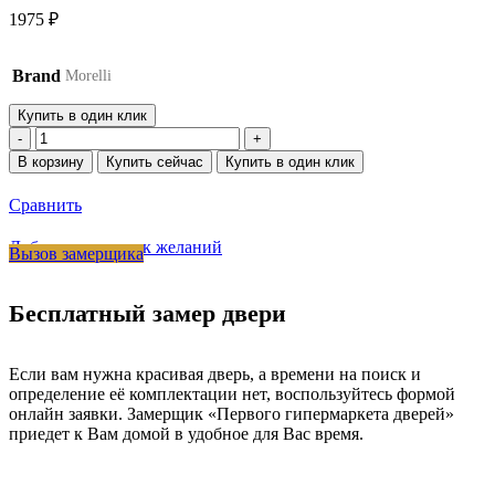
1975
₽
Brand
Morelli
Купить в один клик
Количество
товара
В корзину
Купить сейчас
Купить в один клик
Ручка
дверная
Сравнить
GIUSEPPE
MH-
Добавить в список желаний
Вызов замерщика
22
COF
на
Бесплатный замер двери
круглом
основании,
цвет
кофе,
Если вам нужна красивая дверь, а времени на поиск и
ЦАМ
определение её комплектации нет, воспользуйтесь формой
онлайн заявки. Замерщик «Первого гипермаркета дверей»
приедет к Вам домой в удобное для Вас время.