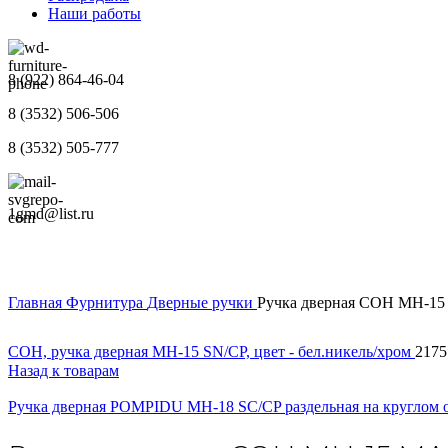
Наши работы
8 (922) 864-46-04
8 (3532) 506-506
8 (3532) 505-777
1gmd@list.ru
Главная
Фурнитура
Дверные ручки
Ручка дверная СОН MH-15 
СОН, ручка дверная MH-15 SN/CP, цвет - бел.никель/хром
217
Назад к товарам
Ручка дверная POMPIDU MH-18 SC/CP раздельная на круглом 