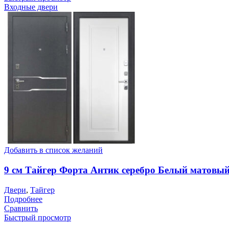
Входные двери
Добавить в список желаний
9 см Тайгер Форта Антик серебро Белый матовы
Двери
,
Тайгер
Подробнее
Сравнить
Быстрый просмотр