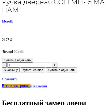
Ручка дверная СОН MH-15 MAB 
ЦАМ
Morelli
2175
₽
Brand
Morelli
Купить в один клик
Количество
товара
В корзину
Купить сейчас
Купить в один клик
Ручка
дверная
Сравнить
СОН
MH-
Вызов замерщика
Добавить в список желаний
15
MAB
на
Бесплатный замер двери
круглой