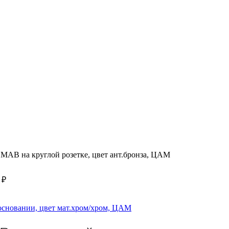
MAB на круглой розетке, цвет ант.бронза, ЦАМ
5
₽
основании, цвет мат.хром/хром, ЦАМ