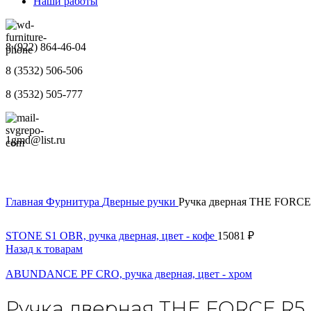
Наши работы
8 (922) 864-46-04
8 (3532) 506-506
8 (3532) 505-777
1gmd@list.ru
Главная
Фурнитура
Дверные ручки
Ручка дверная THE FORCE 
STONE S1 OBR, ручка дверная, цвет - кофе
15081
₽
Назад к товарам
ABUNDANCE PF CRO, ручка дверная, цвет - хром
Ручка дверная THE FORCE R5 