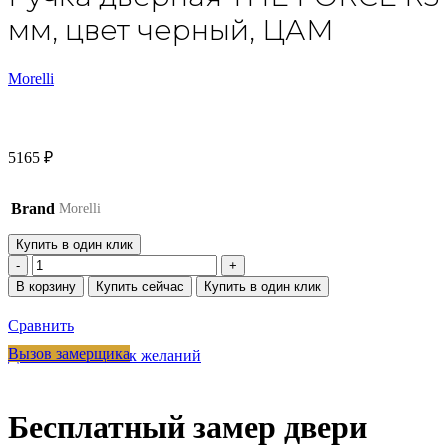
мм, цвет черный, ЦАМ
Morelli
5165
₽
Brand
Morelli
Купить в один клик
Количество
товара
В корзину
Купить сейчас
Купить в один клик
Ручка
дверная
Сравнить
THE
FORCE
Вызов замерщика
Добавить в список желаний
R5
NERO
раздельная
Бесплатный замер двери
на
круглой