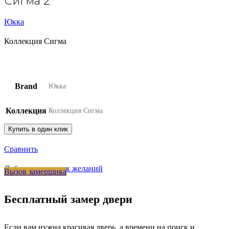
Сигма 2
Юкка
Коллекция Сигма
Brand
Юкка
Коллекция
Коллекция Сигма
Купить в один клик
Сравнить
Добавить в список желаний
Вызов замерщика
Бесплатный замер двери
Если вам нужна красивая дверь, а времени на поиск и