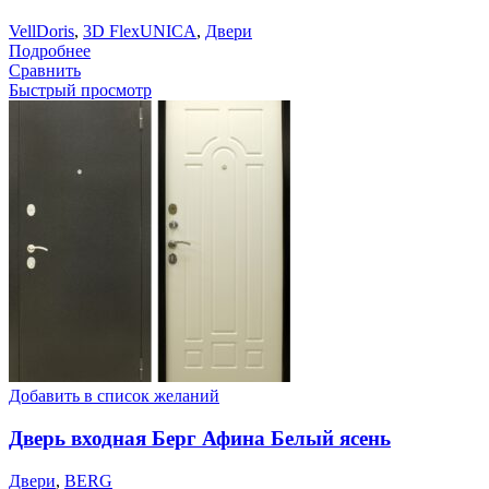
VellDoris
,
3D FlexUNICA
,
Двери
Подробнее
Сравнить
Быстрый просмотр
Добавить в список желаний
Дверь входная Берг Афина Белый ясень
Двери
,
BERG