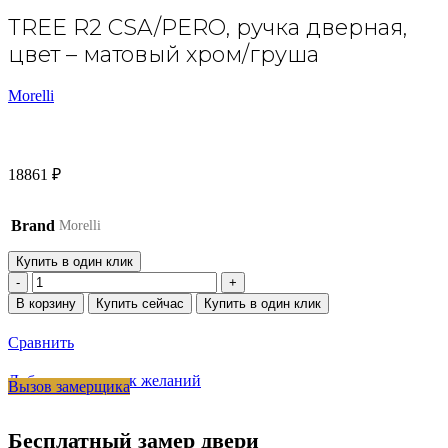
TREE R2 CSA/PERO, ручка дверная,
цвет – матовый хром/груша
Morelli
18861
₽
Brand
Morelli
Купить в один клик
Количество
товара
В корзину
Купить сейчас
Купить в один клик
TREE
R2
Сравнить
CSA/PERO,
ручка
Добавить в список желаний
Вызов замерщика
дверная,
цвет
-
Бесплатный замер двери
матовый