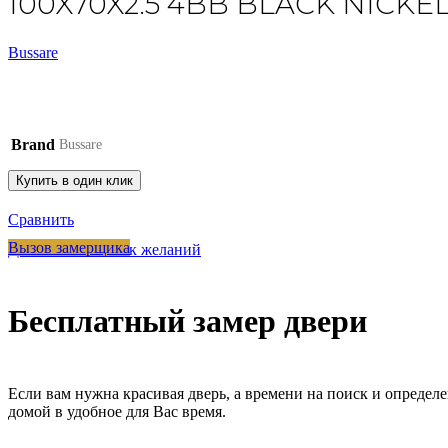
100X70X2.5 4BB BLACK NICKE
Bussare
Brand
Bussare
Купить в один клик
Сравнить
Вызов замерщика
Добавить в список желаний
Бесплатный замер двери
Если вам нужна красивая дверь, а времени на поиск и определ
домой в удобное для Вас время.