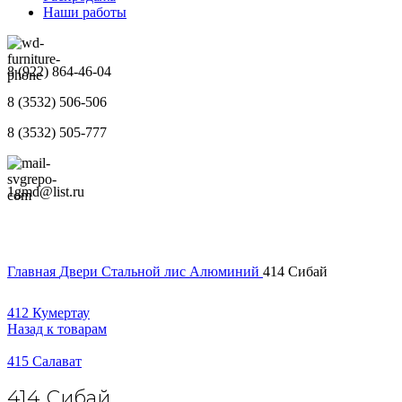
Наши работы
8 (922) 864-46-04
8 (3532) 506-506
8 (3532) 505-777
1gmd@list.ru
Главная
Двери
Стальной лис
Алюминий
414 Сибай
412 Кумертау
Назад к товарам
415 Салават
414 Сибай