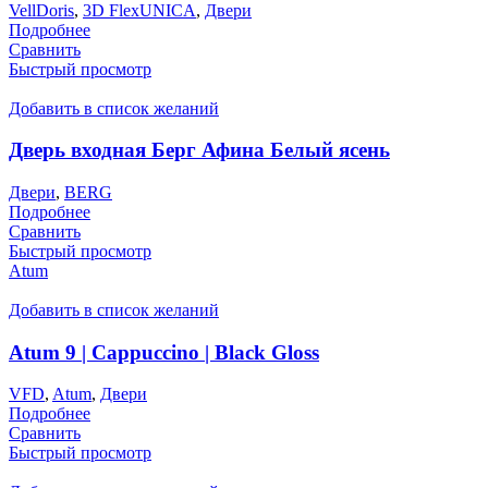
VellDoris
,
3D FlexUNICA
,
Двери
Подробнее
Сравнить
Быстрый просмотр
Добавить в список желаний
Дверь входная Берг Афина Белый ясень
Двери
,
BERG
Подробнее
Сравнить
Быстрый просмотр
Atum
Добавить в список желаний
Atum 9 | Cappuccino | Black Gloss
VFD
,
Atum
,
Двери
Подробнее
Сравнить
Быстрый просмотр