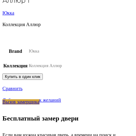
Аллюр 1
Юкка
Коллекция Аллюр
Brand
Юкка
Коллекция
Коллекция Аллюр
Купить в один клик
Сравнить
Добавить в список желаний
Вызов замерщика
Бесплатный замер двери
Если вам нужна красивая дверь, а времени на поиск и