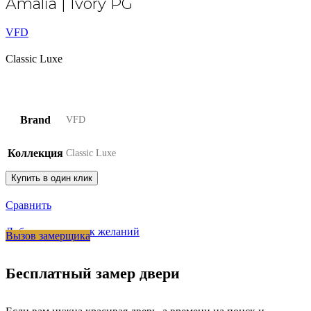
Amalia | Ivory PG
VFD
Classic Luxe
Brand
VFD
Коллекция
Classic Luxe
Купить в один клик
Сравнить
Добавить в список желаний
Вызов замерщика
Бесплатный замер двери