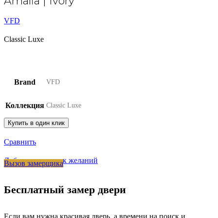
Amalia | Ivory
VFD
Classic Luxe
Brand
VFD
Коллекция
Classic Luxe
Купить в один клик
Сравнить
Добавить в список желаний
Вызов замерщика
Бесплатный замер двери
Если вам нужна красивая дверь, а времени на поиск и