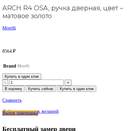
ARCH R4 OSA, ручка дверная, цвет –
матовое золото
Morelli
8564
₽
Brand
Morelli
Купить в один клик
Количество
товара
В корзину
Купить сейчас
Купить в один клик
ARCH
R4
Сравнить
OSA,
ручка
Добавить в список желаний
Вызов замерщика
дверная,
цвет
-
Бесплатный замер двери
матовое