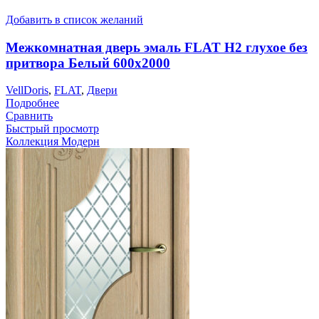
Добавить в список желаний
Межкомнатная дверь эмаль FLAT H2 глухое без
притвора Белый 600х2000
VellDoris
,
FLAT
,
Двери
Подробнее
Сравнить
Быстрый просмотр
Коллекция Модерн